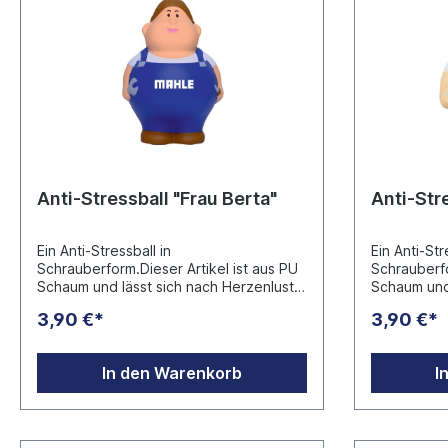
Anti-Stressball "Frau Berta"
Anti-Stre
Ein Anti-Stressball in
Ein Anti-Str
Schrauberform.Dieser Artikel ist aus PU
Schrauberfo
Schaum und lässt sich nach Herzenlust
Schaum und 
knautschen.Ein idealer Handtrainer.
knautschen.
3,90 €*
3,90 €*
Hersteller: mbw Vertriebsges.
Handtrainer
mbH Westerfeld 3 DE 24997
Vertriebsg
Wanderup info@mbw.sh
24997 Wan
In den Warenkorb
I