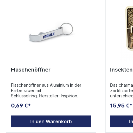
Flaschenöffner
Insekten
Flaschenöffner aus Aluminium in der
Das charma
Farbe silber mit
zertifiziert
Schlüsselring. Hersteller: Inspirion
unterschied
GmbH. Inspirionstraße 2 27367 Sottrum
Unterschlup
0,69 €*
15,95 €*
Deutschland , info@inspirion.eu
Wespen; Ma
finden in d
Segmenten 
In den Warenkorb
I
Nisthilfe; 
Rückzugsor