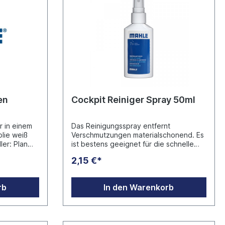
en
Cockpit Reiniger Spray 50ml
r in einem
Das Reinigungsspray entfernt
olie weiß
Verschmutzungen materialschonend. Es
ler: Plan
ist bestens geeignet für die schnelle
-45279
und unkomplizierte Reinigung des
2,15 €*
gesamten Kfz Cockpits, insbesondere
von Displays und Lenkrad sowie allen
anderen Oberflächen. Anwendung ohne
rb
In den Warenkorb
Wasser: Aufsprühen, kurz einwirken
lassen und mit einem Tuch abwischen.
Der Reiniger hinterlässt einen
angenehmen, frischen Zitronenduft und