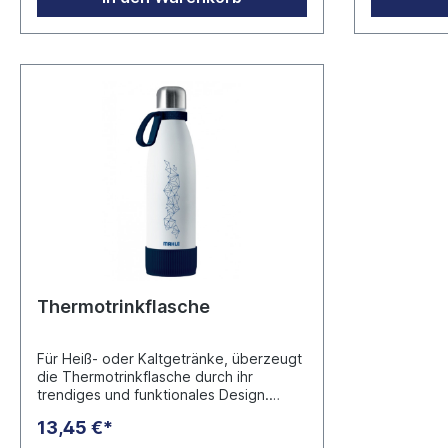
10 77833 Ottersweier Germany
Thermotrinkflasche
Für Heiß- oder Kaltgetränke, überzeugt
die Thermotrinkflasche durch ihr
trendiges und funktionales Design.
Durch die Doppelwandigkeit bleiben
13,45 €*
ihre Getränke lange kalt bzw. heiß.