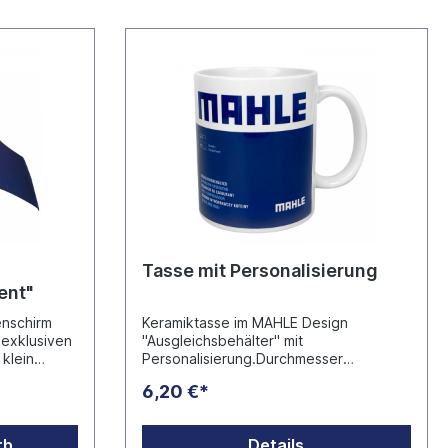
Tasse mit Personalisierung
ent"
nschirm
Keramiktasse im MAHLE Design
 exklusiven
"Ausgleichsbehälter" mit
klein
Personalisierung.Durchmesser
Tasche
80mmSonderzeichen sind leider nicht
6,20 €*
amit auch
möglich! Hersteller: Plan Concept GmbH
ine gute
Ruhrau 66 - D-45279 Essen
info@werbeartikel.tv
rb
Details