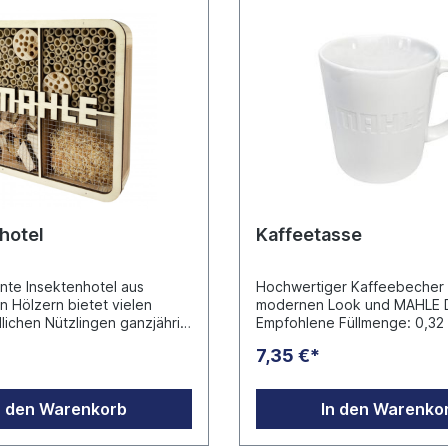
hotel
Kaffeetasse
nte Insektenhotel aus
Hochwertiger Kaffeebecher 
en Hölzern bietet vielen
modernen Look und MAHLE D
lichen Nützlingen ganzjährig
Empfohlene Füllmenge: 0,32 l
f.Solitäre Wildbienen;
Porzellan Hersteller: SND
7,35 €*
rienkäfer oder Ohrwürmer
PorzellanManufaktur GmbH H
en vier verschiedenen
60, 63526 Erlensee info@snd-
des Hotels eine wertvolle
porzellan.de
n den Warenkorb
In den Warenko
einen geschützten
t oder ein