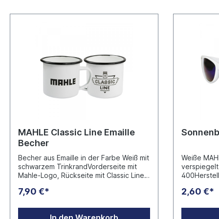
Winterquart
die ökologi
Unternehmen
dem Insekte
Artenvielfal
Umgebung zu erhalt
Europe Gmb
75210 Kelt
service@zo
MAHLE Classic Line Emaille
Sonnenbr
Becher
Becher aus Emaille in der Farbe Weiß mit
Weiße MAHL
schwarzem TrinkrandVorderseite mit
verspiegelt
Mahle-Logo, Rückseite mit Classic Line
400Herstell
LogoFassungsvermögen ca. 300 ml /
GmbH Ruhra
7,90 €*
2,60 €*
12ozHöhe 80 mm, Ø 80 mm, ca. 130
gHersteller:Marke Orca Coating Print
Equipment GmbH & Co.KG Im Stühlinger
In den Warenkorb