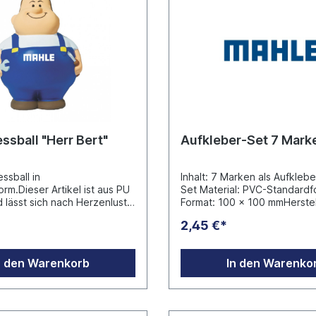
ssball "Herr Bert"
Aufkleber-Set 7 Mark
essball in
Inhalt: 7 Marken als Aufklebe
rm.Dieser Artikel ist aus PU
Set Material: PVC-Standardf
lässt sich nach Herzenlust
Format: 100 x 100 mmHerstel
Ein idealer
Concept GmbH Ruhrau 66 D
2,45 €*
.Hersteller:mbw
Essen
es. mbH Westerfeld 3DE
derupinfo@mbw.sh
n den Warenkorb
In den Warenko