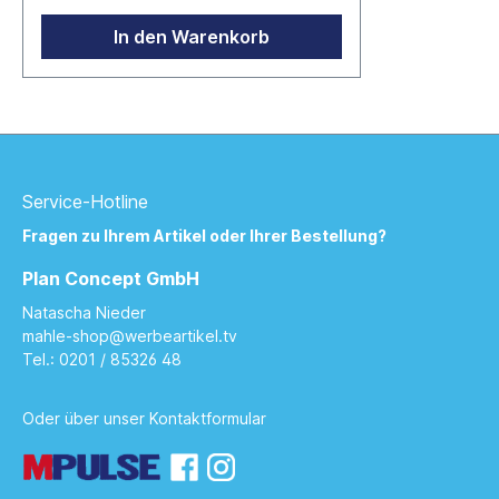
Fassungsvermögen: 500 ml,
Spülmaschinen geeignet, mit Kupfer-
In den Warenkorb
Vakuum Isolierung, auslaufgeschützt
Farben: silber, weiß Größe: ca. 265 x 70
x 43 mm (306g) Verpackung:
Geschenkverpackung inkl. Silikonring &
Sleeve im MAHLE Design Hersteller:
Reflects GmbH Toyota-Allee 54, 50858
Köln, Deutschland info@reflects.com
Service-Hotline
Fragen zu Ihrem Artikel oder Ihrer Bestellung?
Plan Concept GmbH
Natascha Nieder
mahle-shop@werbeartikel.tv
Tel.: 0201 / 85326 48
Oder über unser
Kontaktformular